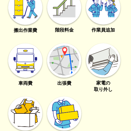
階段料金
作業員追加
搬出作業費
家電の
車両費
出張費
取り外し