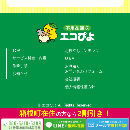
TOP
お役立ちコンテンツ
サービス料金・内容
Q＆A
作業手順
お見積り・
お問い合わせフォーム
お知らせ
会社概要
個人情報保護方針
© エコぴよ All Rights Reserved.
箱根町在住
箱根町在住
箱根町在住
2割引き！
2割引き！
2割引き！
の方なら
の方なら
の方なら