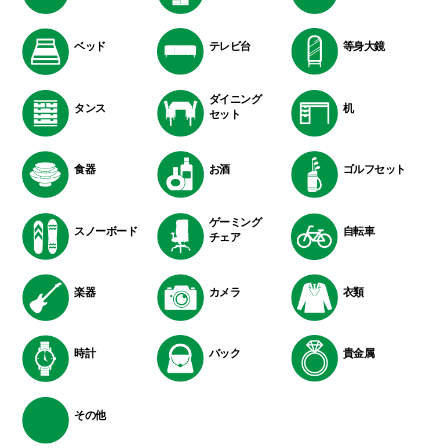
ベッド
テレビ台
等身大鏡
ダイニング
タンス
机
セット
食器
お酒
ゴルフセット
ゲーミング
スノーボード
自転車
チェア
楽器
カメラ
衣類
時計
バック
貴金属
その他