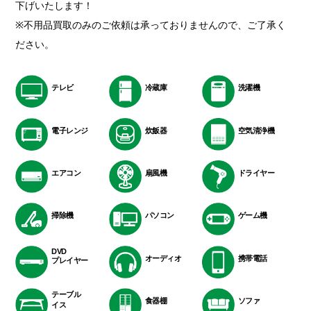
下げいたします！
※不用品買取のみのご依頼は承っておりませんので、ご了承く
ださい。
テレビ
冷蔵庫
洗濯機
電子レンジ
炊飯器
空気清浄機
エアコン
扇風機
ドライヤー
掃除機
パソコン
ゲーム機
DVD
オーディオ
携帯電話
プレイヤー
テーブル
食器棚
ソファ
イス