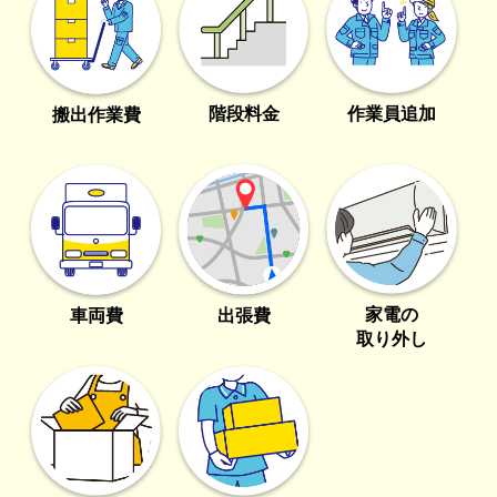
階段料金
作業員追加
搬出作業費
家電の
車両費
出張費
取り外し