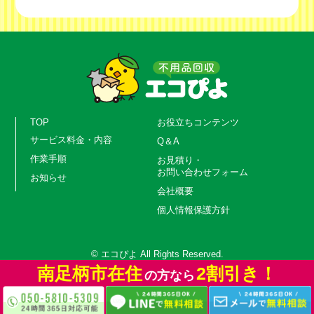
TOP
お役立ちコンテンツ
サービス料金・内容
Q＆A
作業手順
お見積り・
お問い合わせフォーム
お知らせ
会社概要
個人情報保護方針
© エコぴよ All Rights Reserved.
南足柄市在住
南足柄市在住
南足柄市在住
2割引き！
2割引き！
2割引き！
の方なら
の方なら
の方なら