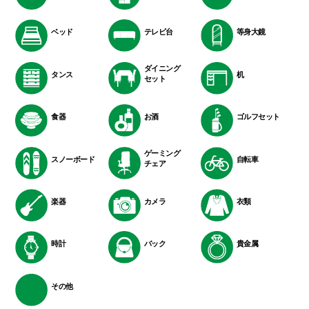
ベッド
テレビ台
等身大鏡
ダイニング
タンス
机
セット
食器
お酒
ゴルフセット
ゲーミング
スノーボード
自転車
チェア
楽器
カメラ
衣類
時計
バック
貴金属
その他