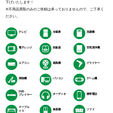
下げいたします！
※不用品買取のみのご依頼は承っておりませんので、ご了承く
ださい。
テレビ
冷蔵庫
洗濯機
電子レンジ
炊飯器
空気清浄機
エアコン
扇風機
ドライヤー
掃除機
パソコン
ゲーム機
DVD
オーディオ
携帯電話
プレイヤー
テーブル
食器棚
ソファ
イス