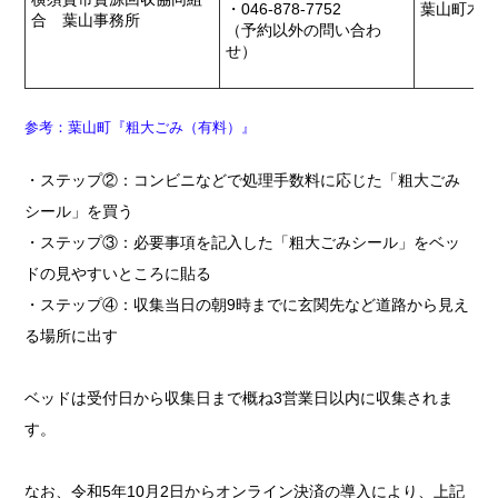
・046-878-7752
葉山町木古
合 葉山事務所
（予約以外の問い合わ
せ）
参考：葉山町『粗大ごみ（有料）』
・ステップ②：コンビニなどで処理手数料に応じた「粗大ごみ
シール」を買う
・ステップ③：必要事項を記入した「粗大ごみシール」をベッ
ドの見やすいところに貼る
・ステップ④：収集当日の朝9時までに玄関先など道路から見え
る場所に出す
ベッドは受付日から収集日まで概ね3営業日以内に収集されま
す。
なお、令和5年10月2日からオンライン決済の導入により、上記