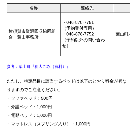
名称
連絡先
・046-878-7751
（予約受付専用）
横須賀市資源回収協同組
・046-878-7752
葉山町木古
合 葉山事務所
（予約以外の問い合わ
せ）
参考：葉山町『粗大ごみ（有料）』
ただし、特定品目に該当するベッドは以下のとおり料金が異な
りますのでご注意ください。
・ソファベッド：500円
・介護ベッド：1,000円
・電動ベッド：1,000円
・マットレス（スプリング入り）：1,000円