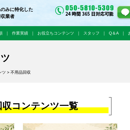
県のみに特化した
回収業者
順
作業実績
お役立ちコンテンツ
スタッフ
Q＆A
ンツ
ンツ
> 不用品回収
回収コンテンツ一覧