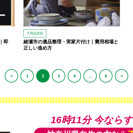
不用品回収
｜即
綾瀬市の遺品整理・実家片付け｜費用相場と
正しい進め方
<
1
2
3
4
…
6
>
16時11分
今ならす