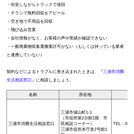
・街宣しながらトラックで巡回
・チラシで無料回収をアピール
・空き地で不用品を回収
・飛び込み営業
・会社情報がなく、お客様の声や実績が確認できない
・一般廃棄物収集運搬業許可がない（もしくは持っている業者
と連携していない）
契約などによるトラブルに巻き込まれたときは、『
三浦市消費
生活相談窓口
』に相談しましょう。
名称
所在地
三浦市城山町1-1
（市役所第2分館1階 市
三浦市消費生活相談窓口
民相談コーナー）
TEL：046-
三浦市役所本庁舎2号館1