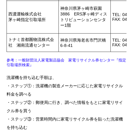
神奈川県茅ヶ崎市萩園
西濃運輸株式会社
3886 ERS茅ヶ崎ディス
TEL: 0467
FAX: 0467
茅ヶ崎指定引取場所
トリビューションセンタ
ー1階
トナミ首都圏物流株式会
神奈川県海老名市門沢橋
TEL: 046-
FAX: 046-
社 湘南流通センター
6-8-41
参考：一般財団法人家電製品協会 家電リサイクル券センター『指定
引取場所検索』
洗濯機を持ち込む手順は、
・ステップ①：洗濯機の製造メーカーに応じた家電リサイクル
料金を調べる
・ステップ②：郵便局に行き、調べた情報をもとに家電リサイ
クル券を買う
・ステップ③：営業時間内に家電リサイクル券を貼った洗濯機
を持ち込む