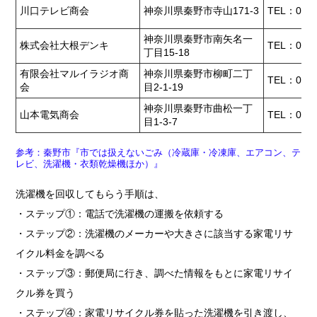
川口テレビ商会
神奈川県秦野市寺山171-3
TEL：0463
神奈川県秦野市南矢名一
株式会社大根デンキ
TEL：0463
丁目15-18
有限会社マルイラジオ商
神奈川県秦野市柳町二丁
TEL：0463
会
目2-1-19
神奈川県秦野市曲松一丁
山本電気商会
TEL：0463
目1-3-7
参考：秦野市『市では扱えないごみ（冷蔵庫・冷凍庫、エアコン、テ
レビ、洗濯機・衣類乾燥機ほか）』
洗濯機を回収してもらう手順は、
・ステップ①：電話で洗濯機の運搬を依頼する
・ステップ②：洗濯機のメーカーや大きさに該当する家電リサ
イクル料金を調べる
・ステップ③：郵便局に行き、調べた情報をもとに家電リサイ
クル券を買う
・ステップ④：家電リサイクル券を貼った洗濯機を引き渡し、