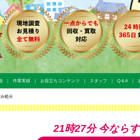
順
作業実績
お役立ちコンテンツ
スタッフ
Q＆A
ごみ処分
21時27分
今ならす