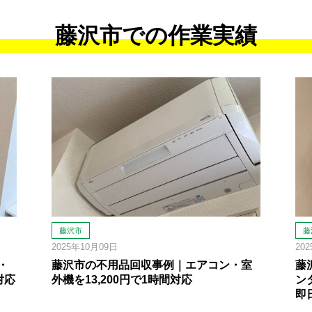
藤沢市での作業実績
藤沢市
藤
2025年10月09日
20
・
藤沢市の不用品回収事例｜エアコン・室
藤
対応
外機を13,200円で1時間対応
ン
即