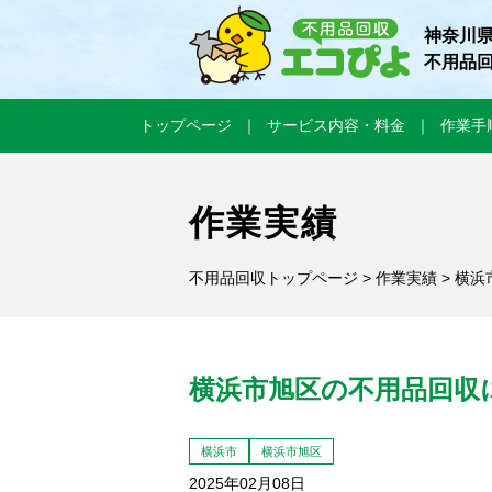
神奈川
不用品
トップページ
サービス内容・料金
作業手
作業実績
不用品回収トップページ
>
作業実績
> 横
横浜市旭区の不用品回収
横浜市
横浜市旭区
2025年02月08日