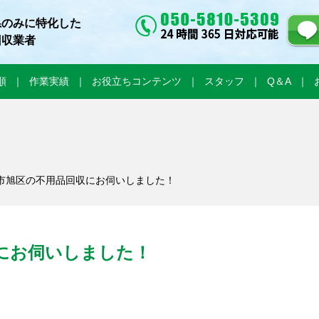
県のみに特化した
回収業者
順
作業実績
お役立ちコンテンツ
スタッフ
Q＆A
浜市旭区の不用品回収にお伺いしました！
にお伺いしました！