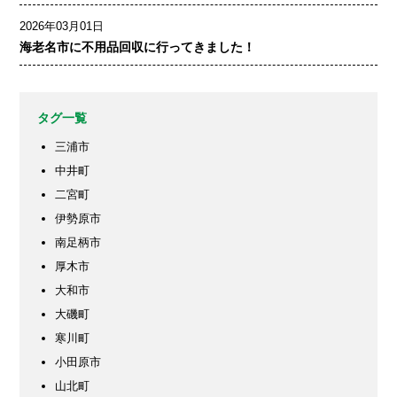
2026年03月01日
海老名市に不用品回収に行ってきました！
タグ一覧
三浦市
中井町
二宮町
伊勢原市
南足柄市
厚木市
大和市
大磯町
寒川町
小田原市
山北町