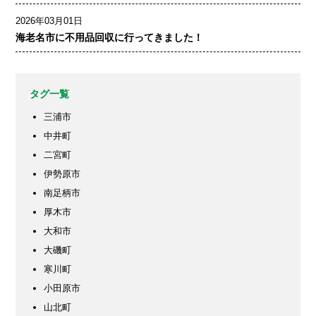
2026年03月01日
海老名市に不用品回収に行ってきました！
タグ一覧
三浦市
中井町
二宮町
伊勢原市
南足柄市
厚木市
大和市
大磯町
寒川町
小田原市
山北町