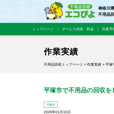
神奈川
不用品
トップページ
サービス内容・料金
作業手
作業実績
不用品回収トップページ
>
作業実績
> 平
平塚市で不用品の回収を
平塚市
2026年01月15日