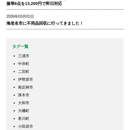
服等8点を13,200円で即日対応
2026年03月01日
海老名市に不用品回収に行ってきました！
タグ一覧
三浦市
中井町
二宮町
伊勢原市
南足柄市
厚木市
大和市
大磯町
寒川町
小田原市