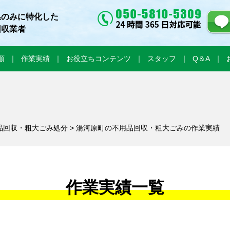
県のみに特化した
回収業者
順
作業実績
お役立ちコンテンツ
スタッフ
Q＆A
品回収・粗大ごみ処分
> 湯河原町の不用品回収・粗大ごみの作業実績
作業実績一覧