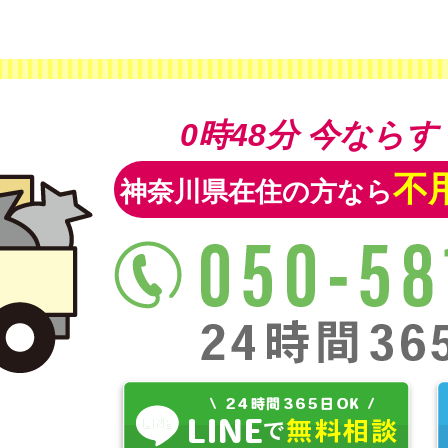
0時48分
今ならす
不
神奈川県在住の方なら