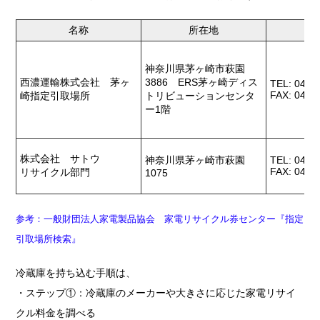
名称
所在地
神奈川県茅ヶ崎市萩園
西濃運輸株式会社 茅ヶ
3886 ERS茅ヶ崎ディス
TEL: 0467
FAX: 0467
崎指定引取場所
トリビューションセンタ
ー1階
株式会社 サトウ
神奈川県茅ヶ崎市萩園
TEL: 0467
FAX: 0467
リサイクル部門
1075
参考：一般財団法人家電製品協会 家電リサイクル券センター『指定
引取場所検索』
冷蔵庫を持ち込む手順は、
・ステップ①：冷蔵庫のメーカーや大きさに応じた家電リサイ
クル料金を調べる