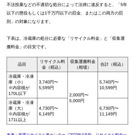
不法投棄などの不適切な処分によって法律に違反すると、「5年
以下の懲役もしくは1千万円以下の罰金、またはこの両方の罰
則」の対象になります。
下表は、冷蔵庫の処分に必要な「リサイクル料金」と「収集運
搬料金」の目安です。
リサイクル料
収集運搬料金
品目
合計（税込）
金（税込）
（相場）
冷蔵庫・冷凍
庫（小）
3,740円〜
5,740円〜
※内容積が
5,599円
10,599円
170L以下
2,000円〜
5,000円
冷蔵庫・冷凍
庫（大）
4,730円〜
6,730円〜
※内容積が
6,149円
11,149円
171L以上
参考：家電リサイクル券センター『2023年4月版 リサイクル料金一