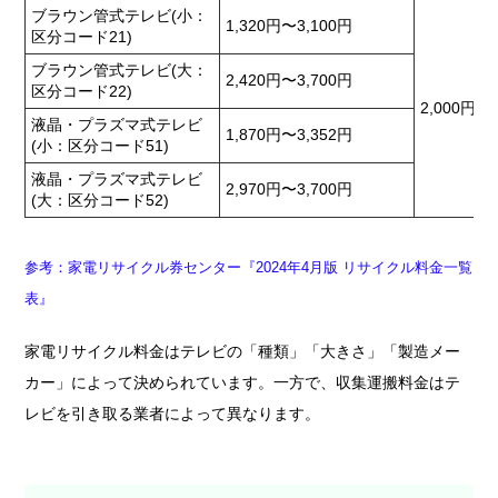
ブラウン管式テレビ(小：
1,320円〜3,100円
区分コード21)
ブラウン管式テレビ(大：
2,420円〜3,700円
区分コード22)
2,000円〜
液晶・プラズマ式テレビ
1,870円〜3,352円
(小：区分コード51)
液晶・プラズマ式テレビ
2,970円〜3,700円
(大：区分コード52)
参考：家電リサイクル券センター『2024年4月版 リサイクル料金一覧
表』
家電リサイクル料金はテレビの「種類」「大きさ」「製造メー
カー」によって決められています。一方で、収集運搬料金はテ
レビを引き取る業者によって異なります。