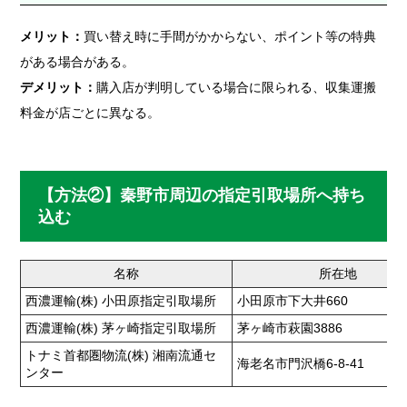
メリット：
買い替え時に手間がかからない、ポイント等の特典
がある場合がある。
デメリット：
購入店が判明している場合に限られる、収集運搬
料金が店ごとに異なる。
【方法②】秦野市周辺の指定引取場所へ持ち
込む
名称
所在地
西濃運輸(株) 小田原指定引取場所
小田原市下大井660
西濃運輸(株) 茅ヶ崎指定引取場所
茅ヶ崎市萩園3886
トナミ首都圏物流(株) 湘南流通セ
海老名市門沢橋6-8-41
ンター