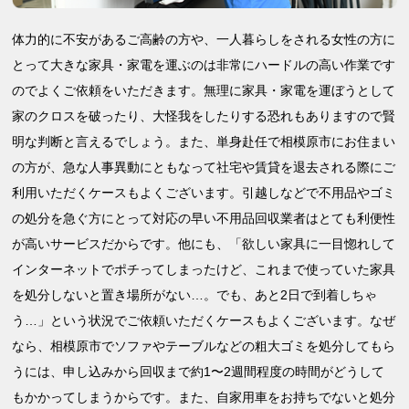
体力的に不安があるご高齢の方や、一人暮らしをされる女性の方に
とって大きな家具・家電を運ぶのは非常にハードルの高い作業です
のでよくご依頼をいただきます。無理に家具・家電を運ぼうとして
家のクロスを破ったり、大怪我をしたりする恐れもありますので賢
明な判断と言えるでしょう。また、単身赴任で相模原市にお住まい
の方が、急な人事異動にともなって社宅や賃貸を退去される際にご
利用いただくケースもよくございます。引越しなどで不用品やゴミ
の処分を急ぐ方にとって対応の早い不用品回収業者はとても利便性
が高いサービスだからです。他にも、「欲しい家具に一目惚れして
インターネットでポチってしまったけど、これまで使っていた家具
を処分しないと置き場所がない…。でも、あと2日で到着しちゃ
う…」という状況でご依頼いただくケースもよくございます。なぜ
なら、相模原市でソファやテーブルなどの粗大ゴミを処分してもら
うには、申し込みから回収まで約1〜2週間程度の時間がどうして
もかかってしまうからです。また、自家用車をお持ちでないと処分