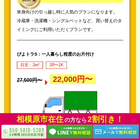
単身向けの引っ越し時に人気のプランになります。
冷蔵庫・洗濯機・シングルベットなど、買い替えのタ
イミングにご利用いただくプランです。
ぴよトラS：一人暮らし程度のお片付け
目安：2m³
1R〜1K
22,000円〜
27,500円〜
相模原市在住
相模原市在住
相模原市在住
相模原市在住
相模原市在住
相模原市在住
相模原市在住
相模原市在住
2割引き！
2割引き！
2割引き！
2割引き！
2割引き！
2割引き！
2割引き！
2割引き！
の方なら
の方なら
の方なら
の方なら
の方なら
の方なら
の方なら
の方なら