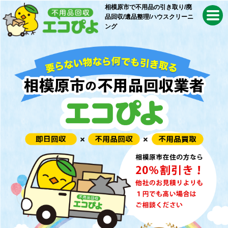
相模原市で不用品の引き取り/
廃
品回収/遺品整理/
ハウスクリーニ
ング