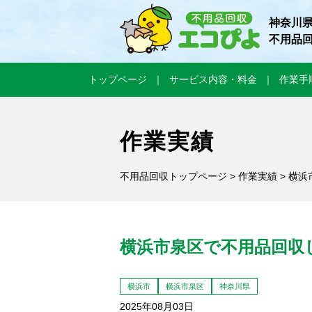
神奈川
不用品
トップページ
サービス内容・料金
作業手
作業実績
不用品回収トップページ
>
作業実績
> 横
横浜市泉区で不用品回収
横浜市
横浜市泉区
神奈川県
2025年08月03日