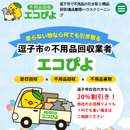
逗子市で不用品の引き取り/
廃品
回収/遺品整理/
ハウスクリーニン
グ