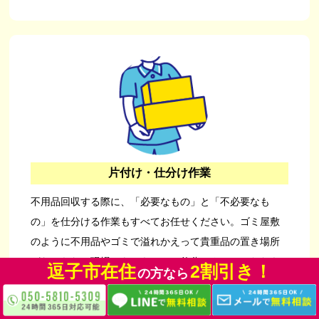
片付け・仕分け作業
不用品回収する際に、「必要なもの」と「不必要なも
の」を仕分ける作業もすべてお任せください。ゴミ屋敷
のように不用品やゴミで溢れかえって貴重品の置き場所
がわからない現場でも、きちんと仕分けさせていただき
逗子市在住
逗子市在住
逗子市在住
逗子市在住
逗子市在住
逗子市在住
逗子市在住
逗子市在住
2割引き！
2割引き！
2割引き！
2割引き！
2割引き！
2割引き！
2割引き！
2割引き！
の方なら
の方なら
の方なら
の方なら
の方なら
の方なら
の方なら
の方なら
ます。仕分け後の片付けまでオールインワンで対応いた
します。