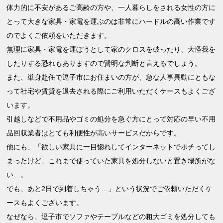
体力的に不安があるご高齢の方や、一人暮らしをされる女性の方に
とって大きな家具・家電を運ぶのは非常にハードルの高い作業です
のでよくご依頼をいただきます。
無理に家具・家電を運ぼうとして家のクロスを破ったり、大怪我を
したりする恐れもありますので賢明な判断と言えるでしょう。
また、単身赴任で逗子市にお住まいの方が、急な人事異動にともな
って社宅や賃貸を退去される際にご利用いただくケースもよくござ
います。
引越しなどで不用品やゴミの処分を急ぐ方にとって対応の早い不用
品回収業者はとても利便性が高いサービスだからです。
他にも、「欲しい家具に一目惚れしてインターネットでポチってし
まったけど、これまで使っていた家具を処分しないと置き場所がな
い…。
でも、あと2日で到着しちゃう…」という状況でご依頼いただくケ
ースもよくございます。
なぜなら、逗子市でソファやテーブルなどの粗大ゴミを処分しても